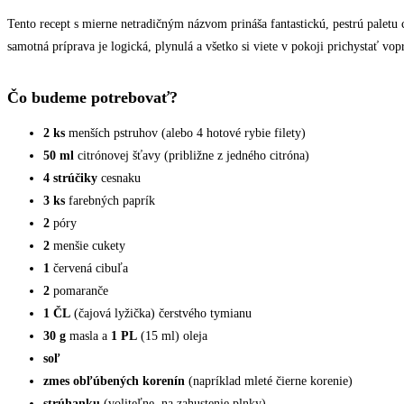
Tento recept s mierne netradičným názvom prináša fantastickú, pestrú paletu
samotná príprava je logická, plynulá a všetko si viete v pokoji prichystať vo
Čo budeme potrebovať?
2 ks
menších pstruhov (alebo 4 hotové rybie filety)
50 ml
citrónovej šťavy (približne z jedného citróna)
4 strúčiky
cesnaku
3 ks
farebných paprík
2
póry
2
menšie cukety
1
červená cibuľa
2
pomaranče
1 ČL
(čajová lyžička) čerstvého tymianu
30 g
masla a
1 PL
(15 ml) oleja
soľ
zmes obľúbených korenín
(napríklad mleté čierne korenie)
strúhanku
(voliteľne, na zahustenie plnky)