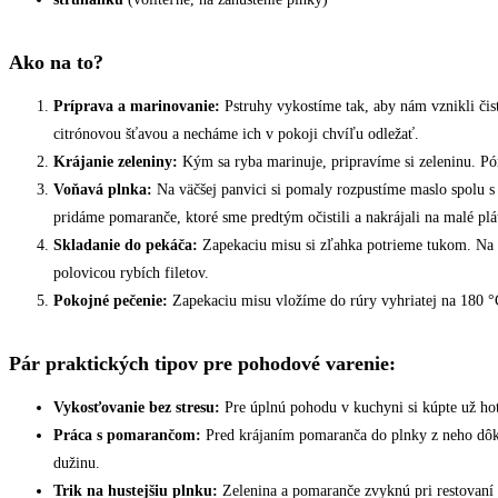
Ako na to?
Príprava a marinovanie:
Pstruhy vykostíme tak, aby nám vznikli či
citrónovou šťavou a necháme ich v pokoji chvíľu odležať.
Krájanie zeleniny:
Kým sa ryba marinuje, pripravíme si zeleninu. Pór
Voňavá plnka:
Na väčšej panvici si pomaly rozpustíme maslo spolu s
pridáme pomaranče, ktoré sme predtým očistili a nakrájali na malé plá
Skladanie do pekáča:
Zapekaciu misu si zľahka potrieme tukom. Na 
polovicou rybích filetov.
Pokojné pečenie:
Zapekaciu misu vložíme do rúry vyhriatej na 180 °C
Pár praktických tipov pre pohodové varenie:
Vykosťovanie bez stresu:
Pre úplnú pohodu v kuchyni si kúpte už hoto
Práca s pomarančom:
Pred krájaním pomaranča do plnky z neho dôkla
dužinu.
Trik na hustejšiu plnku:
Zelenina a pomaranče zvyknú pri restovaní p