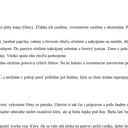
sté pláty mäsa (filety). Zľahka ich osušíme, rovnomerne osolíme a okoreníme
, farebné papriky, cukety a červenú cibuľu očistíme a nakrájame na menšie, ú
 olejom. Do panvice vložíme nakrájanú zeleninu a čerstvý tymian. Zmes v poko
tky. Všetko spolu ešte chvíľu prehrejeme.
dno uložíme polovicu rybích filetov. Na ne bohato a rovnomerne navrstvíme 
 a necháme v pokoji piecť približne pol hodinu, kým sa chute krásne neprepoj
vé, vykostené filety zo pstruha. Ušetríte si tak čas s prípravou a jedlo budet
dne odstráňte nielen oranžovú kôru, ale aj bielu šupku pod ňou. Biela časť b
ustiť trochu viac šťavy. Ak sa vám zdá plnka na panvici príliš riedka, úplne 