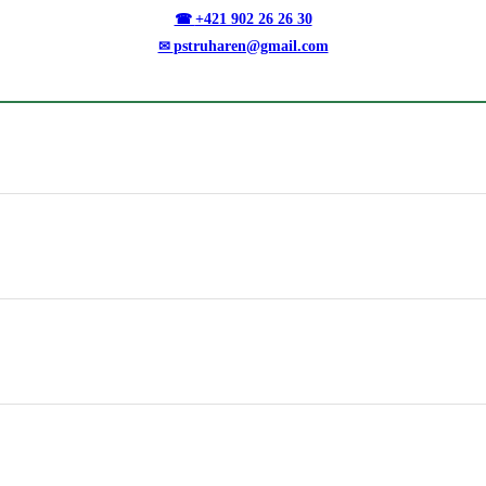
+421 902 26 26 30
pstruharen@gmail.com
a
o
ónom