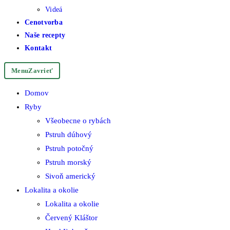
Videá
Cenotvorba
Naše recepty
Kontakt
Menu
Zavrieť
Domov
Ryby
Všeobecne o rybách
Pstruh dúhový
Pstruh potočný
Pstruh morský
Sivoň americký
Lokalita a okolie
Lokalita a okolie
Červený Kláštor