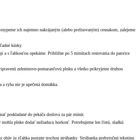
. Posypeme ich najemno nakrájaným (alebo prelisovaným) cesnakom, zalejeme
hľadné kúsky.
ji a s ľahkosťou opekáme. Približne po 5 minútach restovania do panvice
pripravenú zeleninovo-pomarančovú plnku a všetko prikryjeme druhou
a a ryba nie je upečená domäkka.
e mať poskladané do pekáča doslova za pár minút.
y mohla plnke dodať nežiaducu horkosť. Potrebujeme len čistú, sladkú
bez obáv ju zľahka posypte trochou strúhanky. Strúhanka prebytočnú tekutinu