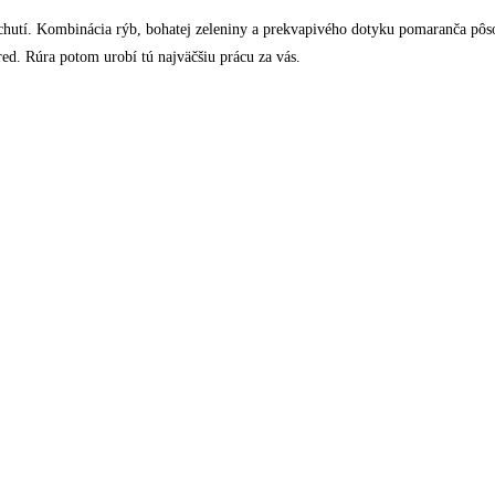
 chutí. Kombinácia rýb, bohatej zeleniny a prekvapivého dotyku pomaranča pôso
pred. Rúra potom urobí tú najväčšiu prácu za vás.