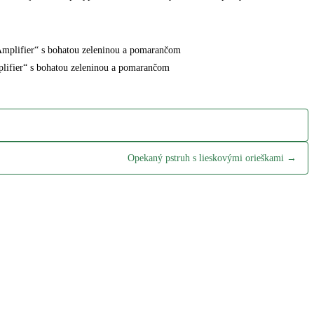
lifier“ s bohatou zeleninou a pomarančom
Opekaný pstruh s lieskovými orieškami →