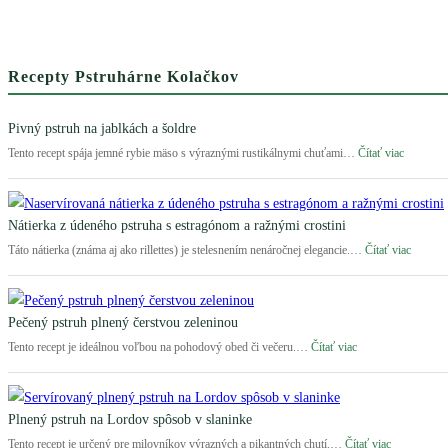
Recepty Pstruhárne Kolačkov
Pivný pstruh na jablkách a šoldre
:
Tento recept spája jemné rybie mäso s výraznými rustikálnymi chuťami…
Čítať viac
Pivný
pstruh
na
jablkách
Nátierka z údeného pstruha s estragónom a ražnými crostini
a
:
Táto nátierka (známa aj ako rillettes) je stelesnením nenáročnej elegancie.…
Čítať viac
šoldre
Nátierk
z
údenéh
pstruha
Pečený pstruh plnený čerstvou zeleninou
s
:
Tento recept je ideálnou voľbou na pohodový obed či večeru.…
Čítať viac
estrag
Pečený
a
pstruh
ražnými
plnený
crostini
čerstvou
Plnený pstruh na Lordov spôsob v slaninke
zeleninou
:
Tento recept je určený pre milovníkov výrazných a pikantných chutí.…
Čítať viac