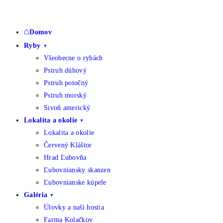
Skip
to
Domov
content
Ryby
Všeobecne o rybách
Pstruh dúhový
Pstruh potočný
Pstruh morský
Sivoň americký
Lokalita a okolie
Lokalita a okolie
Červený Kláštor
Hrad Ľubovňa
Ľubovniansky skanzen
Ľubovnianske kúpele
Galéria
Úlovky a naši hostia
Farma Kolačkov