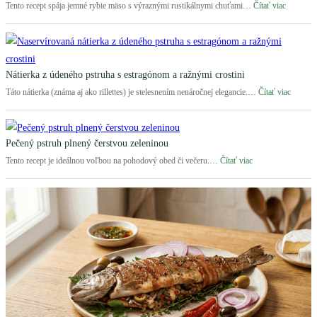
:
Tento recept spája jemné rybie mäso s výraznými rustikálnymi chuťami…
Čítať viac
Pivný
pstruh
na
jablkách
a
Nátierka z údeného pstruha s estragónom a ražnými crostini
šoldre
:
Táto nátierka (známa aj ako rillettes) je stelesnením nenáročnej elegancie.…
Čítať viac
Nátierk
z
údenéh
pstruha
Pečený pstruh plnený čerstvou zeleninou
s
:
Tento recept je ideálnou voľbou na pohodový obed či večeru.…
Čítať viac
estrag
Pečený
a
pstruh
ražnými
plnený
crostini
čerstvou
zeleninou