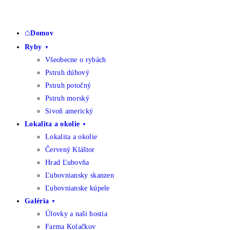
Skip
to
Domov
content
Ryby
Všeobecne o rybách
Pstruh dúhový
Pstruh potočný
Pstruh morský
Sivoň americký
Lokalita a okolie
Lokalita a okolie
Červený Kláštor
Hrad Ľubovňa
Ľubovniansky skanzen
Ľubovnianske kúpele
Galéria
Úlovky a naši hostia
Farma Kolačkov