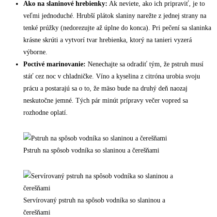
Ako na slaninové hrebienky:
Ak neviete, ako ich pripraviť, je to
veľmi jednoduché. Hrubší plátok slaniny narežte z jednej strany na
tenké prúžky (nedorezujte až úplne do konca). Pri pečení sa slaninka
krásne skrúti a vytvorí tvar hrebienka, ktorý na tanieri vyzerá
výborne.
Poctivé marinovanie:
Nenechajte sa odradiť tým, že pstruh musí
stáť cez noc v chladničke. Víno a kyselina z citróna urobia svoju
prácu a postarajú sa o to, že mäso bude na druhý deň naozaj
neskutočne jemné. Tých pár minút prípravy večer vopred sa
rozhodne oplatí.
Pstruh na spôsob vodníka so slaninou a čerešňami
Servírovaný pstruh na spôsob vodníka so slaninou a
čerešňami