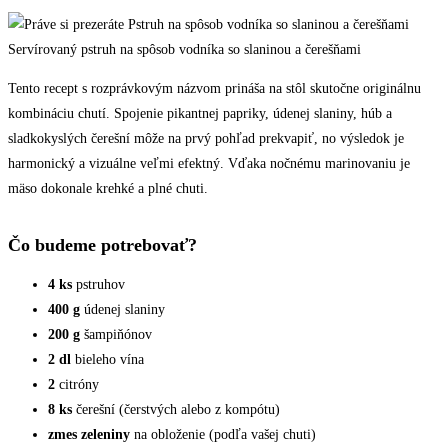
Servírovaný pstruh na spôsob vodníka so slaninou a čerešňami
Tento recept s rozprávkovým názvom prináša na stôl skutočne originálnu
kombináciu chutí. Spojenie pikantnej papriky, údenej slaniny, húb a
sladkokyslých čerešní môže na prvý pohľad prekvapiť, no výsledok je
harmonický a vizuálne veľmi efektný. Vďaka nočnému marinovaniu je
mäso dokonale krehké a plné chuti.
Čo budeme potrebovať?
4 ks
pstruhov
400 g
údenej slaniny
200 g
šampiňónov
2 dl
bieleho vína
2
citróny
8 ks
čerešní (čerstvých alebo z kompótu)
zmes zeleniny
na obloženie (podľa vašej chuti)