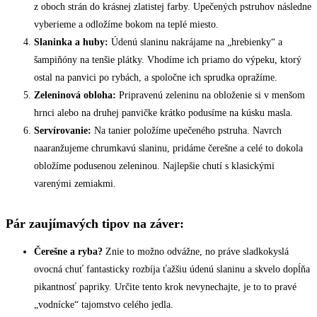
z oboch strán do krásnej zlatistej farby. Upečených pstruhov následne
vyberieme a odložíme bokom na teplé miesto.
Slaninka a huby:
Údenú slaninu nakrájame na „hrebienky“ a
šampiňóny na tenšie plátky. Vhodíme ich priamo do výpeku, ktorý
ostal na panvici po rybách, a spoločne ich sprudka opražíme.
Zeleninová obloha:
Pripravenú zeleninu na obloženie si v menšom
hrnci alebo na druhej panvičke krátko podusíme na kúsku masla.
Servírovanie:
Na tanier položíme upečeného pstruha. Navrch
naaranžujeme chrumkavú slaninu, pridáme čerešne a celé to dokola
obložíme podusenou zeleninou. Najlepšie chutí s klasickými
varenými zemiakmi.
Pár zaujímavých tipov na záver:
Čerešne a ryba?
Znie to možno odvážne, no práve sladkokyslá
ovocná chuť fantasticky rozbíja ťažšiu údenú slaninu a skvelo dopĺňa
pikantnosť papriky. Určite tento krok nevynechajte, je to to pravé
„vodnícke“ tajomstvo celého jedla.