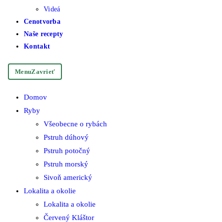
Videá
Cenotvorba
Naše recepty
Kontakt
Menu
Zavrieť
Domov
Ryby
Všeobecne o rybách
Pstruh dúhový
Pstruh potočný
Pstruh morský
Sivoň americký
Lokalita a okolie
Lokalita a okolie
Červený Kláštor