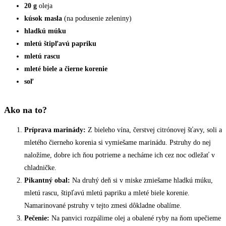
20 g
oleja
kúsok masla
(na podusenie zeleniny)
hladkú múku
mletú štipľavú papriku
mletú rascu
mleté biele a čierne korenie
soľ
Ako na to?
Príprava marinády:
Z bieleho vína, čerstvej citrónovej šťavy, soli a
mletého čierneho korenia si vymiešame marinádu. Pstruhy do nej
naložíme, dobre ich ňou potrieme a necháme ich cez noc odležať v
chladničke.
Pikantný obal:
Na druhý deň si v miske zmiešame hladkú múku,
mletú rascu, štipľavú mletú papriku a mleté biele korenie.
Namarinované pstruhy v tejto zmesi dôkladne obalíme.
Pečenie:
Na panvici rozpálime olej a obalené ryby na ňom upečieme